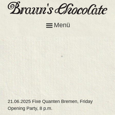
Skip
Zur
to
Fußzeile
Braun's
main
springen
Swing
Chocolate
Menü
content
Dance
Band
21.06.2025 Fixe Quanten Bremen, Friday
Opening Party, 8 p.m.